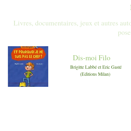
Livres, documentaires, jeux et autres auto
pose
Dis-moi Filo
Brigitte Labbé et Eric Gasté
(Editions Milan)
Filou pose sans arrêt des questions à se
parents. La discussion est toujours animée : o
rigole, on ne sait pas, on n'est pas d'accord, o
s'impatiente... Heureusement, Filou a un ami
l'oiseau Filo, qui vient parler tous les soirs ave
lui.