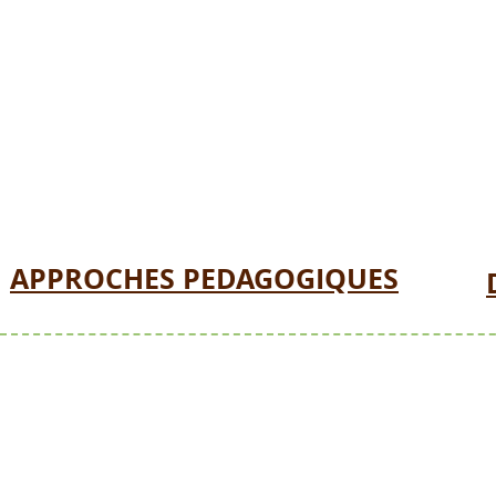
(fiches, jeux, ...).
Attention!!! Les documents pédagogiques 
adhérents de notre association (code d'acc
APPROCHES PEDAGOGIQUES