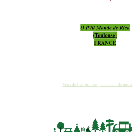
O P'tit Monde de Rico
(Toulouse)
FRANCE
Vous désirez profiter pleinement de nos r