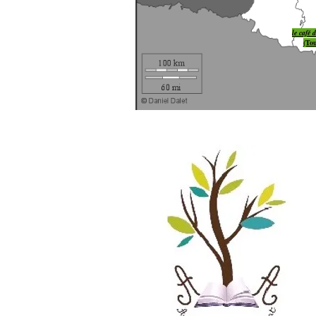
le café 
(Tou