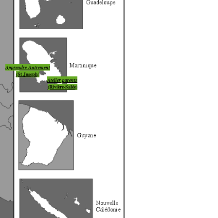
Apprendre Autrement
(St Joseph)
Atelier parents
(Rivière-Salée)