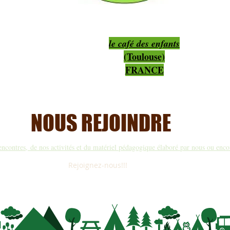
le café des enfants
(Toulouse)
FRANCE
NOUS REJOINDRE
encontres, de nos activités et du matériel pédagogique élaboré par nous ou enco
Rejoignez-nous!!!