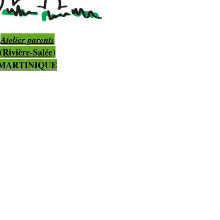
Atelier parents
(Rivière-Salée)
MARTINIQUE