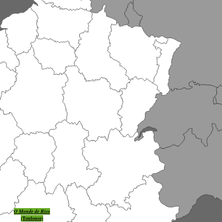
O Monde de Rico
(Toulouse)