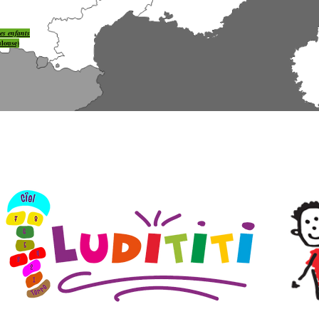
des enfants
louse)