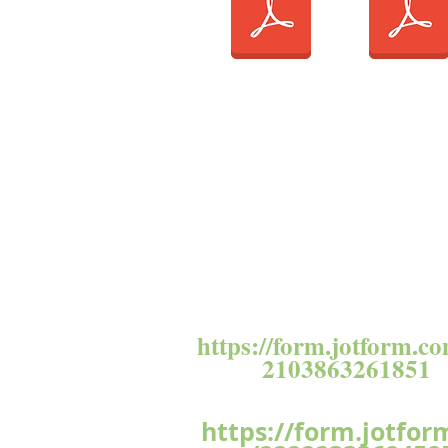
DOSSIER D'INSCRIPTIO
2025/2026
UN ENFANT
https://form.jotform.com/222223170
FRATRIE 2 ENFANTS
https://form.jotform.c
2103863261851
FRATRIE 3 ENFANTS
https://form.jotfor