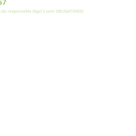
57
ps du responsable légal 2 sont OBLIGATOIRES
 pièces à fournir 2024/2025
Pa
ENT AVANT LA RENTRÉE SCOLAIRE
fant)
empli, paraphé, daté et signé
, paraphé, daté et signé
le
de soins
s parents