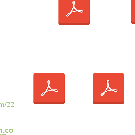
N
ATTESTATIO
LISTE DE MATERIEL
2024-2025
2025/2026
358852
om/22
m.co