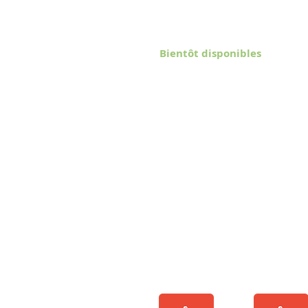
Bientôt disponibles
3-6ans
6-9 ans
9/12 ans coll
RÈGLEMENT INTERIEUR
CONTRAT DE SCOLARISA