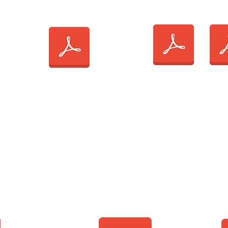
ège
école
co
 &
AUTORISATION
TION
DE PRISE DE VUE
A