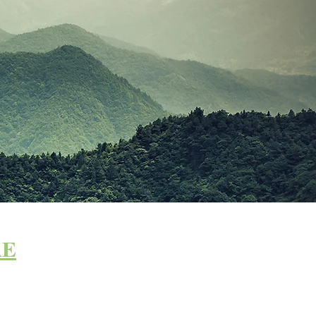
RE
TARIFS
E