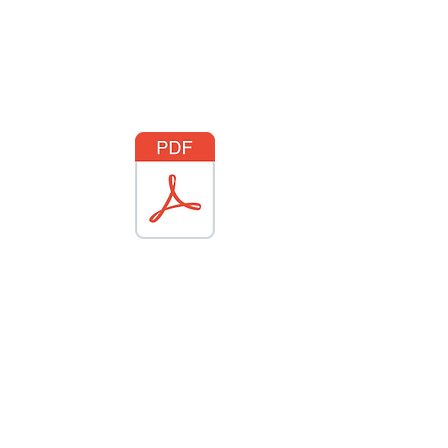
iements et autres démarches
RIB
à glisser dans
l'enveloppe