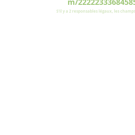
m/2222233368458
S'il y a 2 responsables légaux, les cham
Liste des
À REMETTRE OBLIGATOIREM
(par en
À l'école
(sur RDV):
- Contrat de
scolarisation dûment r
- Règlement intérieur dûment rempli
- une photocopie du livret de famil
- la fiche sanitaire et l'autorisation 
- l'autorisation de prise de vue
- une pièce
d'identité de chacun de