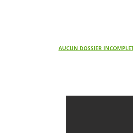
- un justificatif de domicile des pa
- l'attestation d'assurance scolaire
- 2 photos d'identité
- 2 chèques de caution corresponda
AUCUN DOSSIER INCOMPLET